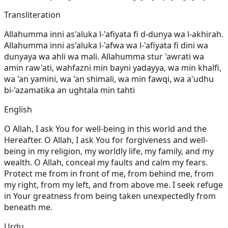
Transliteration
Allahumma inni as'aluka l-'afiyata fi d-dunya wa l-akhirah.
Allahumma inni as'aluka l-'afwa wa l-'afiyata fi dini wa
dunyaya wa ahli wa mali. Allahumma stur 'awrati wa
amin raw'ati, wahfazni min bayni yadayya, wa min khalfi,
wa 'an yamini, wa 'an shimali, wa min fawqi, wa a'udhu
bi-'azamatika an ughtala min tahti
English
O Allah, I ask You for well-being in this world and the
Hereafter. O Allah, I ask You for forgiveness and well-
being in my religion, my worldly life, my family, and my
wealth. O Allah, conceal my faults and calm my fears.
Protect me from in front of me, from behind me, from
my right, from my left, and from above me. I seek refuge
in Your greatness from being taken unexpectedly from
beneath me.
Urdu