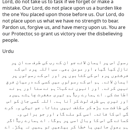
Lord, do not take us to task if we forget or make a
mistake. Our Lord, do not place upon us a burden like
the one You placed upon those before us. Our Lord, do
not place upon us what we have no strength to bear.
Pardon us, forgive us, and have mercy upon us. You are
our Protector, so grant us victory over the disbelieving
people.
Urdu
رسول اس پر ایمان لائے جو ان کے رب کی طرف سے ان پر
نازل کیا گیا، اور مومن بھی۔ سب اللہ پر، اس کے
فرشتوں پر، اس کی کتابوں پر اور اس کے رسولوں پر
ایمان لائے۔ ہم اس کے رسولوں میں کسی کے درمیان فرق
نہیں کرتے۔ اور انہوں نے کہا: ہم نے سنا اور ہم نے
اطاعت کی۔ اے ہمارے رب! ہم تیری مغفرت چاہتے ہیں،
اور تیری ہی طرف لوٹ کر آنا ہے۔ اللہ کسی جان کو اس
کی طاقت سے بڑھ کر مکلف نہیں بناتا۔ جو نیکی وہ کرے
گی اس کا فائدہ اسی کو ملے گا، اور جو برائی وہ
کمائے گی اس کا وبال اسی پر ہوگا۔ اے ہمارے رب! اگر
ہم بھول جائیں یا خطا کر بیٹھیں تو ہمیں نہ پکڑ۔ اے