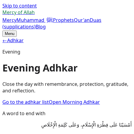
Skip to content
Mercy of Allah
ﷺ
Mercy
Muhammad
Prophets
Qur'an
Duas
(supplications)
Blog
Menu
←
Adhkar
Evening
Evening Adhkar
Close the day with remembrance, protection, gratitude,
and reflection.
Go to the adhkar list
Open Morning Adhkar
A word to end with
أَمْسَيْنَا عَلَى فِطْرَةِ الْإِسْلَامِ، وَعَلَى كَلِمَةِ الْإِخْلَاصِ