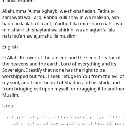
Transliteration
Allahumma 'Alima l-ghaybi wa-sh-shahadah, Fatira s-
samawati wa l-ard, Rabba kulli shay'in wa malikah, ash-
hadu an la ilaha illa ant, a'udhu bika min sharri nafsi, wa
min sharri sh-shaytani wa shirkih, wa an aqtarifa 'ala
nafsi su'an aw ajurrahu ila muslim
English
O Allah, Knower of the unseen and the seen, Creator of
the heavens and the earth, Lord of everything and its
Sovereign. I testify that none has the right to be
worshipped but You. I seek refuge in You from the evil of
my soul, and from the evil of Shaitan and his shirk, and
from bringing evil upon myself, or dragging it to another
Muslim.
Urdu
اے اللہ! غیب اور حاضر کے جاننے والے، آسمانوں اور
زمین کے پیدا کرنے والے، ہر چیز کے رب اور اس کے