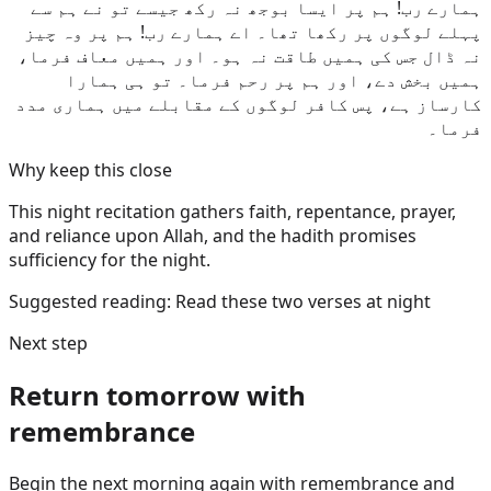
ہمارے رب! ہم پر ایسا بوجھ نہ رکھ جیسے تو نے ہم سے
پہلے لوگوں پر رکھا تھا۔ اے ہمارے رب! ہم پر وہ چیز
نہ ڈال جس کی ہمیں طاقت نہ ہو۔ اور ہمیں معاف فرما،
ہمیں بخش دے، اور ہم پر رحم فرما۔ تو ہی ہمارا
کارساز ہے، پس کافر لوگوں کے مقابلے میں ہماری مدد
فرما۔
Why keep this close
This night recitation gathers faith, repentance, prayer,
and reliance upon Allah, and the hadith promises
sufficiency for the night.
Suggested reading:
Read these two verses at night
Next step
Return tomorrow with
remembrance
Begin the next morning again with remembrance and