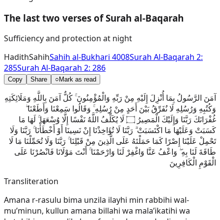
The last two verses of Surah al-Baqarah
Sufficiency and protection at night
Hadith
Sahih
Sahih al-Bukhari 4008
Surah Al-Baqarah 2:
285
Surah Al-Baqarah 2: 286
Copy
Share
○
Mark as read
آمَنَ الرَّسُولُ بِمَا أُنْزِلَ إِلَيْهِ مِنْ رَبِّهِ وَالْمُؤْمِنُونَ ۚ كُلٌّ آمَنَ بِاللَّهِ وَمَلَائِكَتِهِ
وَكُتُبِهِ وَرُسُلِهِ لَا نُفَرِّقُ بَيْنَ أَحَدٍ مِنْ رُسُلِهِ ۚ وَقَالُوا سَمِعْنَا وَأَطَعْنَا ۖ
غُفْرَانَكَ رَبَّنَا وَإِلَيْكَ الْمَصِيرُ ۝ لَا يُكَلِّفُ اللَّهُ نَفْسًا إِلَّا وُسْعَهَا ۚ لَهَا مَا
كَسَبَتْ وَعَلَيْهَا مَا اكْتَسَبَتْ ۗ رَبَّنَا لَا تُؤَاخِذْنَا إِنْ نَسِينَا أَوْ أَخْطَأْنَا ۚ رَبَّنَا وَلَا
تَحْمِلْ عَلَيْنَا إِصْرًا كَمَا حَمَلْتَهُ عَلَى الَّذِينَ مِنْ قَبْلِنَا ۚ رَبَّنَا وَلَا تُحَمِّلْنَا مَا لَا
طَاقَةَ لَنَا بِهِ ۖ وَاعْفُ عَنَّا وَاغْفِرْ لَنَا وَارْحَمْنَا ۚ أَنْتَ مَوْلَانَا فَانْصُرْنَا عَلَى
الْقَوْمِ الْكَافِرِينَ
Transliteration
Amana r-rasulu bima unzila ilayhi min rabbihi wal-
mu’minun, kullun amana billahi wa mala’ikatihi wa