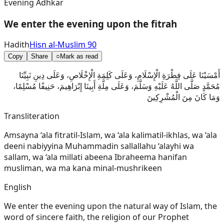
Evening Adhkar
We enter the evening upon the fitrah
Hadith
Hisn al-Muslim 90
Copy
Share
○
Mark as read
أَمْسَيْنَا عَلَى فِطْرَةِ الْإِسْلَامِ، وَعَلَى كَلِمَةِ الْإِخْلَاصِ، وَعَلَى دِينِ نَبِيِّنَا
مُحَمَّدٍ صَلَّى اللَّهُ عَلَيْهِ وَسَلَّمَ، وَعَلَى مِلَّةِ أَبِينَا إِبْرَاهِيمَ، حَنِيفًا مُسْلِمًا،
وَمَا كَانَ مِنَ الْمُشْرِكِينَ
Transliteration
Amsayna ‘ala fitratil-Islam, wa ‘ala kalimatil-ikhlas, wa ‘ala
deeni nabiyyina Muhammadin sallallahu ‘alayhi wa
sallam, wa ‘ala millati abeena Ibraheema hanifan
musliman, wa ma kana minal-mushrikeen
English
We enter the evening upon the natural way of Islam, the
word of sincere faith, the religion of our Prophet