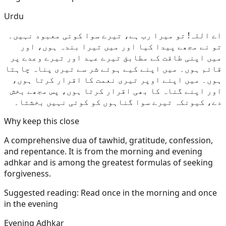
Urdu
اے اللہ! تو میرا رب ہے، تیرے سوا کوئی معبود نہیں۔
تو نے مجھے پیدا کیا اور میں تیرا بندہ ہوں، اور
میں اپنی طاقت کے مطابق تیرے عہد اور تیرے وعدے پر
قائم ہوں۔ میں اپنے کیے ہوئے شر سے تیری پناہ چاہتا
ہوں۔ میں اپنے اوپر تیری نعمت کا اقرار کرتا ہوں،
اور اپنے گناہ کا بھی اقرار کرتا ہوں، پس مجھے بخش
دے، کیونکہ تیرے سوا گناہوں کو کوئی نہیں بخشتا۔
Why keep this close
A comprehensive dua of tawhid, gratitude, confession,
and repentance. It is from the morning and evening
adhkar and is among the greatest formulas of seeking
forgiveness.
Suggested reading:
Read once in the morning and once
in the evening
Evening Adhkar