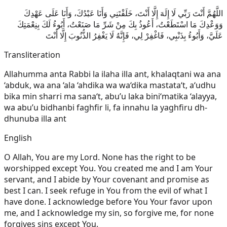
اللَّهُمَّ أَنْتَ رَبِّي لَا إِلَهَ إِلَّا أَنْتَ، خَلَقْتَنِي وَأَنَا عَبْدُكَ، وَأَنَا عَلَى عَهْدِكَ
وَوَعْدِكَ مَا اسْتَطَعْتُ، أَعُوذُ بِكَ مِنْ شَرِّ مَا صَنَعْتُ، أَبُوءُ لَكَ بِنِعْمَتِكَ
عَلَيَّ، وَأَبُوءُ بِذَنْبِي، فَاغْفِرْ لِي، فَإِنَّهُ لَا يَغْفِرُ الذُّنُوبَ إِلَّا أَنْتَ
Transliteration
Allahumma anta Rabbi la ilaha illa ant, khalaqtani wa ana
‘abduk, wa ana ‘ala ‘ahdika wa wa‘dika mastata‘t, a‘udhu
bika min sharri ma sana‘t, abu’u laka bini‘matika ‘alayya,
wa abu’u bidhanbi faghfir li, fa innahu la yaghfiru dh-
dhunuba illa ant
English
O Allah, You are my Lord. None has the right to be
worshipped except You. You created me and I am Your
servant, and I abide by Your covenant and promise as
best I can. I seek refuge in You from the evil of what I
have done. I acknowledge before You Your favor upon
me, and I acknowledge my sin, so forgive me, for none
forgives sins except You.