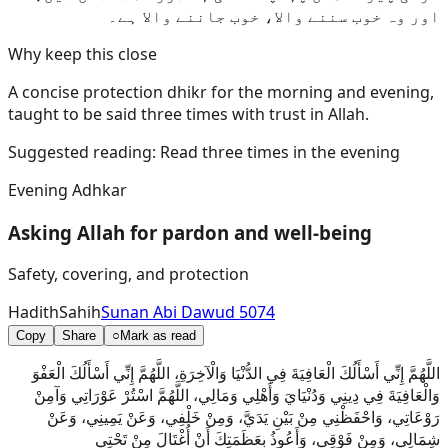
اور وہ خوب سننے والا، خوب جاننے والا ہے۔
Why keep this close
A concise protection dhikr for the morning and evening,
taught to be said three times with trust in Allah.
Suggested reading:
Read three times in the evening
Evening Adhkar
Asking Allah for pardon and well-being
Safety, covering, and protection
Hadith
Sahih
Sunan Abi Dawud 5074
Copy
Share
○
Mark as read
اللَّهُمَّ إِنِّي أَسْأَلُكَ الْعَافِيَةَ فِي الدُّنْيَا وَالْآخِرَةِ، اللَّهُمَّ إِنِّي أَسْأَلُكَ الْعَفْوَ
وَالْعَافِيَةَ فِي دِينِي وَدُنْيَايَ وَأَهْلِي وَمَالِي، اللَّهُمَّ اسْتُرْ عَوْرَاتِي وَآمِنْ
رَوْعَاتِي، وَاحْفَظْنِي مِنْ بَيْنِ يَدَيَّ، وَمِنْ خَلْفِي، وَعَنْ يَمِينِي، وَعَنْ
شِمَالِي، وَمِنْ فَوْقِي، وَأَعُوذُ بِعَظَمَتِكَ أَنْ أُغْتَالَ مِنْ تَحْتِي