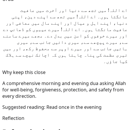
اے اللہ! میں تجھ سے دنیا اور آخرت میں عافیت
مانگتا ہوں۔ اے اللہ! میں تجھ سے اپنے دین، اپنی
دنیا، اپنے اہل و عیال اور اپنے مال میں معافی اور
عافیت مانگتا ہوں۔ اے اللہ! میرے عیبوں کو ڈھانپ دے
اور میرے خوفوں کو امن میں بدل دے۔ مجھے میرے سامنے
سے، میرے پیچھے سے، میری دائیں جانب سے، میری
بائیں جانب سے اور میرے اوپر سے محفوظ رکھ، اور میں
تیری عظمت کی پناہ چاہتا ہوں کہ اچانک نیچے سے ہلاک
کیا جاؤں۔
Why keep this close
A comprehensive morning and evening dua asking Allah
for well-being, forgiveness, protection, and safety from
every direction.
Suggested reading:
Read once in the evening
Reflection