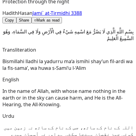
Protection through the night
Hadith
Hasan
Jami` at-Tirmidhi 3388
Copy
Share
○
Mark as read
بِسْمِ اللَّهِ الَّذِي لَا يَضُرُّ مَعَ اسْمِهِ شَيْءٌ فِي الْأَرْضِ وَلَا فِي السَّمَاءِ، وَهُوَ
السَّمِيعُ الْعَلِيمُ
Transliteration
Bismillahi lladhi la yadurru ma‘a ismihi shay’un fil-ardi wa
la fis-sama’, wa huwa s-Sami‘u l-‘Alim
English
In the name of Allah, with whose name nothing in the
earth or in the sky can cause harm, and He is the All-
Hearing, the All-Knowing.
Urdu
اللہ کے نام کے ساتھ، جس کے نام کے ساتھ نہ زمین میں
کوئی چیز نقصان پہنچا سکتی ہے اور نہ آسمان میں،