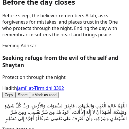
Before the day closes
Before sleep, the believer remembers Allah, asks
forgiveness for mistakes, and places trust in the One
who protects through the night. Ending the day with
remembrance softens the heart and brings peace.
Evening Adhkar
Seeking refuge from the evil of the self and
Shaytan
Protection through the night
Hadith
Jami` at-Tirmidhi 3392
Copy
Share
○
Mark as read
اللَّهُمَّ عَالِمَ الْغَيْبِ وَالشَّهَادَةِ، فَاطِرَ السَّمَوَاتِ وَالأَرْضِ، رَبَّ كُلِّ شَيْءٍ
وَمَلِيكَهُ، أَشْهَدُ أَنْ لاَ إِلَهَ إِلاَّ أَنْتَ، أَعُوذُ بِكَ مِنْ شَرِّ نَفْسِي، وَمِنْ شَرِّ
الشَّيْطَانِ وَشِرْكِهِ، وَأَنْ أَقْتَرِفَ عَلَى نَفْسِي سُوءًا أَوْ أَجُرَّهُ إِلَى مُسْلِمٍ