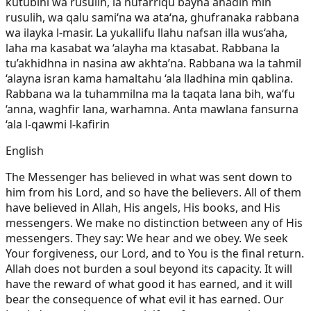
kutubihi wa rusulih, la nufarriqu bayna ahadin min
rusulih, wa qalu sami‘na wa ata‘na, ghufranaka rabbana
wa ilayka l-masir. La yukallifu llahu nafsan illa wus‘aha,
laha ma kasabat wa ‘alayha ma ktasabat. Rabbana la
tu’akhidhna in nasina aw akhta’na. Rabbana wa la tahmil
‘alayna isran kama hamaltahu ‘ala lladhina min qablina.
Rabbana wa la tuhammilna ma la taqata lana bih, wa‘fu
‘anna, waghfir lana, warhamna. Anta mawlana fansurna
‘ala l-qawmi l-kafirin
English
The Messenger has believed in what was sent down to
him from his Lord, and so have the believers. All of them
have believed in Allah, His angels, His books, and His
messengers. We make no distinction between any of His
messengers. They say: We hear and we obey. We seek
Your forgiveness, our Lord, and to You is the final return.
Allah does not burden a soul beyond its capacity. It will
have the reward of what good it has earned, and it will
bear the consequence of what evil it has earned. Our