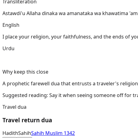
Transliteration
Astawdi'u Allaha dinaka wa amanataka wa khawatima 'am
English
I place your religion, your faithfulness, and the ends of you
Urdu
Why keep this close
A prophetic farewell dua that entrusts a traveler's religion,
Suggested reading:
Say it when seeing someone off for tra
Travel dua
Travel return dua
Hadith
Sahih
Sahih Muslim 1342