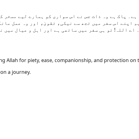
ہے۔ پاک ہے وہ ذات جس نے اس سواری کو ہمارے لیے مسخر کر
م اپنے اس سفر میں تجھ سے نیکی، تقویٰ، اور وہ عمل مانگ
 اے اللہ! تو ہی سفر میں ساتھی ہے اور اہل و عیال میں ن
ing Allah for piety, ease, companionship, and protection on 
on a journey.