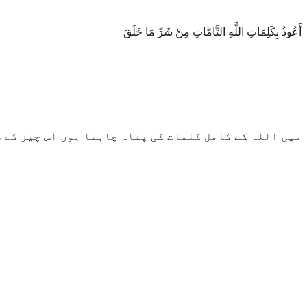
أَعُوذُ بِكَلِمَاتِ اللَّهِ التَّامَّاتِ مِنْ شَرِّ مَا خَلَقَ
میں اللہ کے کامل کلمات کی پناہ چاہتا ہوں اس چیز کے ش