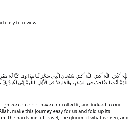
d easy to review.
اللَّهُ أَكْبَرُ، اللَّهُ أَكْبَرُ، اللَّهُ أَكْبَرُ، سُبْحَانَ الَّذِي سَخَّرَ لَنَا هَذَا وَمَا كُنَّا لَهُ مُقْ،
اللَّهُمَّ أَنْتَ الصَّاحِبُ فِي السَّفَرِ، وَالْخَلِيفَةُ فِي الْأَهْلِ، اللَّهُمَّ إِنِّي أَعُوذُ بِكَ 
though we could not have controlled it, and indeed to our
Allah, make this journey easy for us and fold up its
rom the hardships of travel, the gloom of what is seen, and