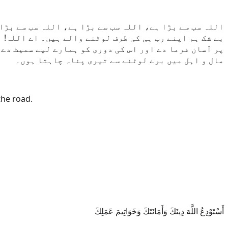
اللہ سب سے بڑا ہے، اللہ سب سے بڑا ہے، اللہ سب سے بڑا 
بے شک ہم اپنے رب ہی کی طرف لوٹنے والے ہیں۔ اے اللہ! ہ
پر آسان فرما دے اور اس کی دوری کو ہمارے لیے سمیٹ دے۔
مال و اہل میں برے لوٹنے سے تیری پناہ چاہتا ہوں۔
the road.
أَسْتَوْدِعُ اللَّهَ دِينَكَ وَأَمَانَتَكَ وَخَوَاتِيمَ عَمَلِكَ