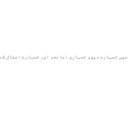
میں تمہارے دین، تمہاری امانت، اور تمہارے اعمال کے 