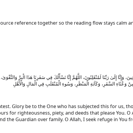
source reference together so the reading flow stays calm an
رِنِينَ، وَإِنَّا إِلَىٰ رَبِّنَا لَمُنْقَلِبُونَ، اللَّهُمَّ إِنَّا نَسْأَلُكَ فِي سَفَرِنَا هَذَا الْبِرَّ وَالتَّق
مِنْ وَعْثَاءِ السَّفَرِ، وَكَآبَةِ الْمَنْظَرِ، وَسُوءِ الْمُنْقَلَبِ فِي الْمَالِ وَالْأَهْلِ
Greatest. Glory be to the One who has subjected this for us, 
 ours for righteousness, piety, and deeds that please You. O 
and the Guardian over family. O Allah, I seek refuge in You f