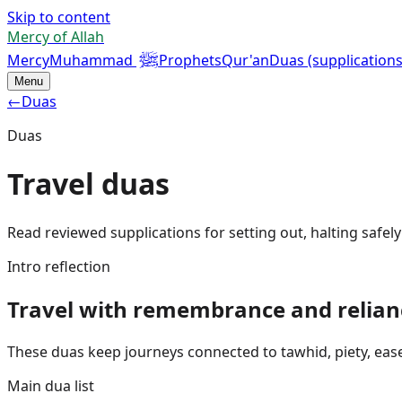
Skip to content
Mercy of Allah
ﷺ
Mercy
Muhammad
Prophets
Qur'an
Duas (supplications
Menu
←
Duas
Duas
Travel duas
Read reviewed supplications for setting out, halting safel
Intro reflection
Travel with remembrance and relian
These duas keep journeys connected to tawhid, piety, ease,
Main dua list