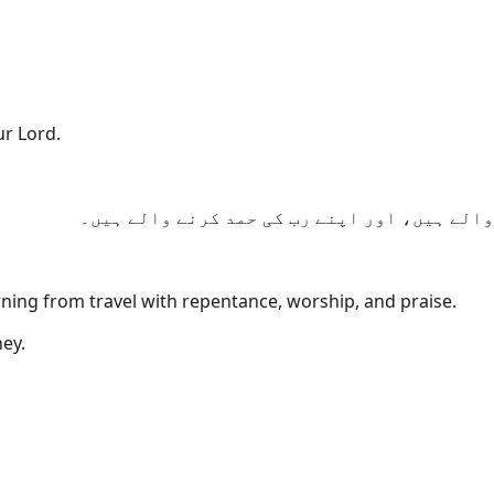
ur Lord.
الے ہیں، اور اپنے رب کی حمد کرنے والے ہیں۔
ng from travel with repentance, worship, and praise.
ey.