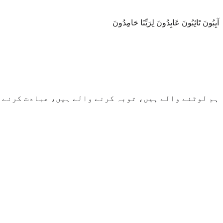
آيِبُونَ تَائِبُونَ عَابِدُونَ لِرَبِّنَا حَامِدُونَ
ہم لوٹنے والے ہیں، توبہ کرنے والے ہیں، عبادت کرنے و