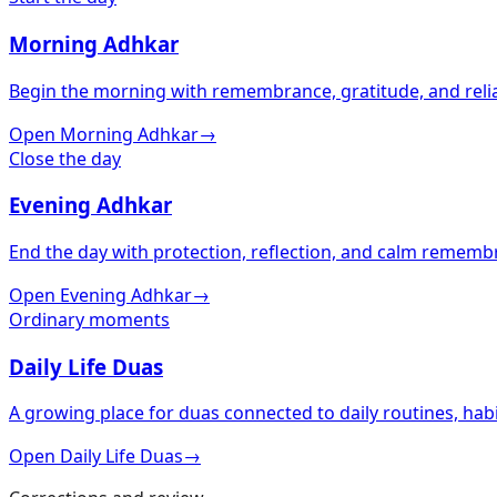
Morning Adhkar
Begin the morning with remembrance, gratitude, and relia
Open Morning Adhkar
→
Close the day
Evening Adhkar
End the day with protection, reflection, and calm remembr
Open Evening Adhkar
→
Ordinary moments
Daily Life Duas
A growing place for duas connected to daily routines, habi
Open Daily Life Duas
→